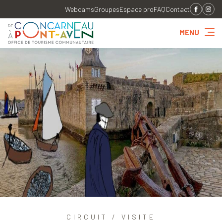
Webcams
Groupes
Espace pro
FAQ
Contact
MENU
CIRCUIT / VISITE