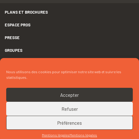
PLANS ET BROCHURES
ESPACE PROS
PRESSE
GROUPES
MENTIONS LÉGALES
Nous utilisons des cookies pour optimiser notre site web et suivre les
DÉCLARATION D’ACCESSIBILITÉ
statistiques.
CRÉDITS
Accepter
COOKIES
Refuser
RETOUR EN HAUT
CONTACTEZ « SPECTACLE ÉQUESTRE »
Préférences
Mentions légales
Mentions légales