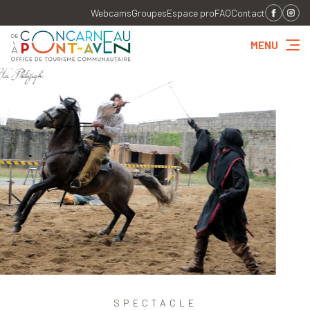
Webcams
Groupes
Espace pro
FAQ
Contact
MENU
SPECTACLE