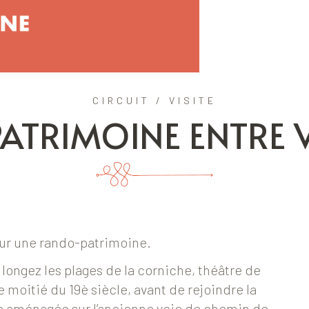
CIRCUIT / VISITE
ATRIMOINE ENTRE VI
ur une rando-patrimoine.
longez les plages de la corniche, théâtre de
e moitié du 19è siècle, avant de rejoindre la
ie aménagée sur l’ancienne voie de chemin de