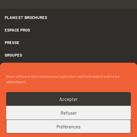
PLANS ET BROCHURES
ESPACE PROS
PRESSE
GROUPES
MENTIONS LÉGALES
Nous utilisons des cookies pour optimiser notre site web et suivre les
DÉCLARATION D’ACCESSIBILITÉ
statistiques.
CRÉDITS
Accepter
COOKIES
Refuser
RETOUR EN HAUT
CONTACTEZ « LES PETITS CRÉATEURS – AU TEMPS DE CAMILLE
CLAUDEL, ÊTRE SCULPTRICE À PARIS »
Préférences