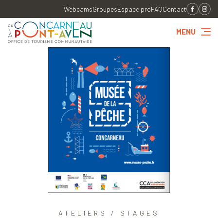
Webcams
Groupes
Espace pro
FAQ
Contact
MENU
ATELIERS / STAGES