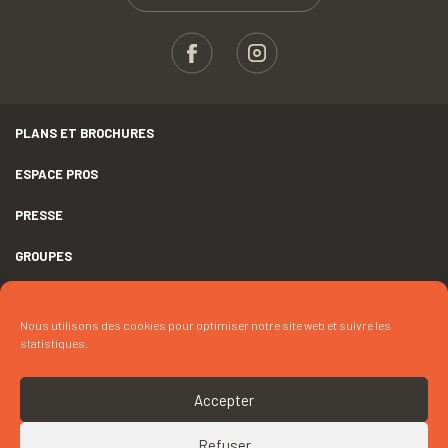
PLANS ET BROCHURES
ESPACE PROS
PRESSE
GROUPES
MENTIONS LÉGALES
Nous utilisons des cookies pour optimiser notre site web et suivre les
DÉCLARATION D’ACCESSIBILITÉ
statistiques.
CRÉDITS
Accepter
COOKIES
Refuser