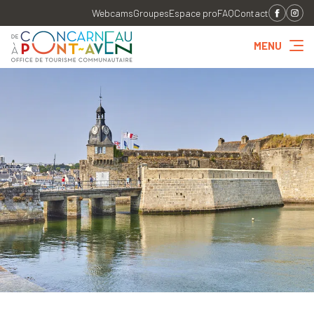
Webcams
Groupes
Espace pro
FAQ
Contact
MENU