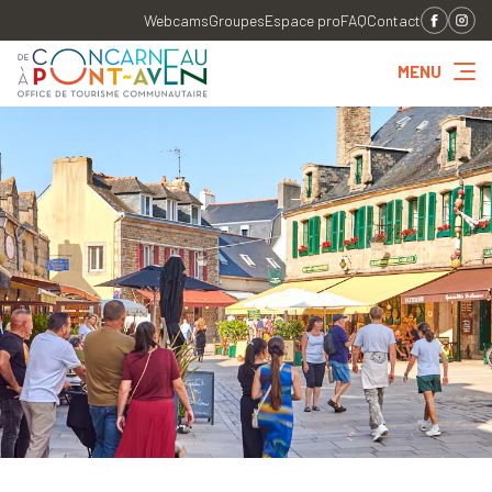
Webcams
Groupes
Espace pro
FAQ
Contact
MENU