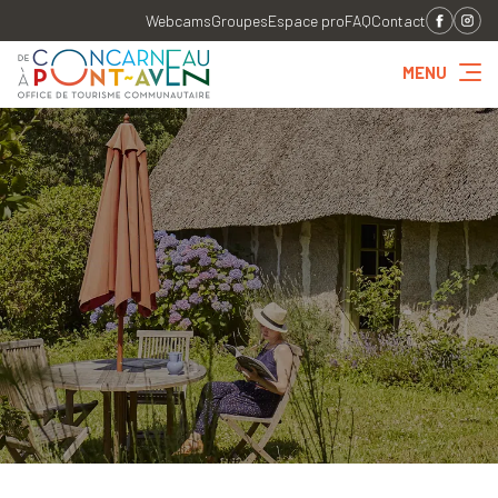
Webcams
Groupes
Espace pro
FAQ
Contact
MENU