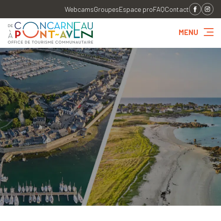
Webcams
Groupes
Espace pro
FAQ
Contact
MENU