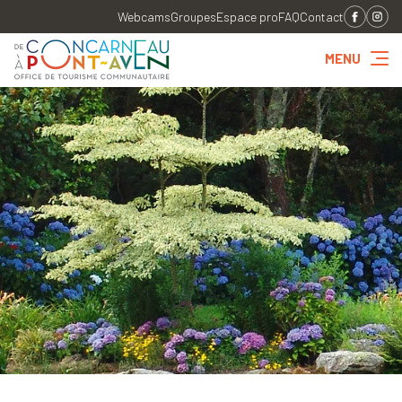
Webcams
Groupes
Espace pro
FAQ
Contact
MENU