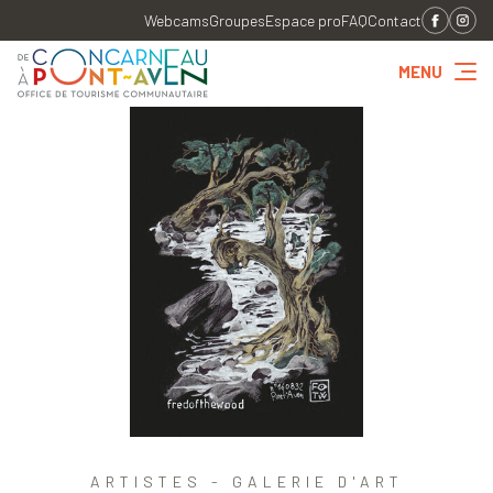
Webcams
Groupes
Espace pro
FAQ
Contact
MENU
ARTISTES - GALERIE D'ART