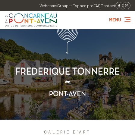
Webcams
Groupes
Espace pro
FAQ
Contact
MENU
GALERIE D'ART