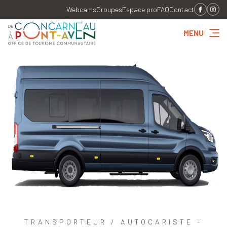
Webcams
Groupes
Espace pro
FAQ
Contact
MENU
TRANSPORTEUR / AUTOCARISTE -