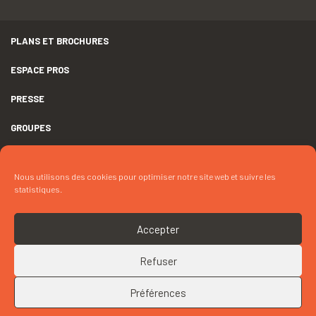
PLANS ET BROCHURES
ESPACE PROS
PRESSE
GROUPES
MENTIONS LÉGALES
Nous utilisons des cookies pour optimiser notre site web et suivre les
DÉCLARATION D’ACCESSIBILITÉ
statistiques.
CRÉDITS
Accepter
COOKIES
Refuser
RETOUR EN HAUT
CONTACTEZ « MME LAHUEC »
Préférences