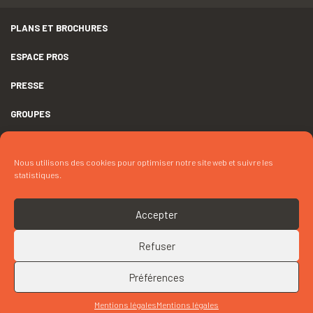
PLANS ET BROCHURES
ESPACE PROS
PRESSE
GROUPES
MENTIONS LÉGALES
Nous utilisons des cookies pour optimiser notre site web et suivre les
DÉCLARATION D’ACCESSIBILITÉ
statistiques.
CRÉDITS
Accepter
COOKIES
Refuser
RETOUR EN HAUT
CONTACTEZ « « CHEZ MATHURIN » »
Préférences
Mentions légales
Mentions légales