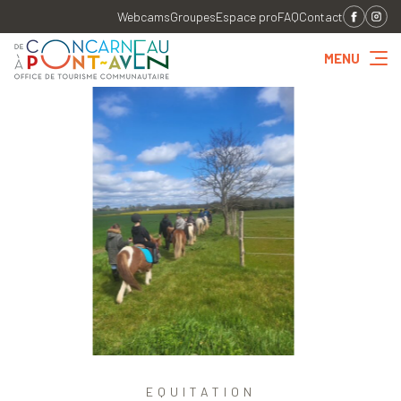
Webcams
Groupes
Espace pro
FAQ
Contact
MENU
EQUITATION