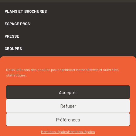
PLANS ET BROCHURES
ESPACE PROS
PRESSE
GROUPES
MENTIONS LÉGALES
Nous utilisons des cookies pour optimiser notre site web et suivre les
DÉCLARATION D’ACCESSIBILITÉ
statistiques.
CRÉDITS
Accepter
COOKIES
Refuser
RETOUR EN HAUT
CONTACTEZ « LES PONEYS DE KEROUGAR »
Préférences
Mentions légales
Mentions légales