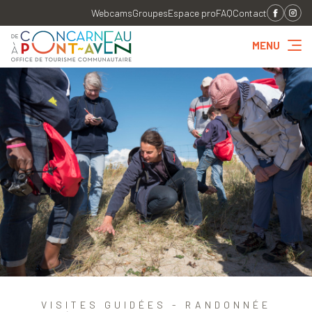
Webcams
Groupes
Espace pro
FAQ
Contact
MENU
VISITES GUIDÉES - RANDONNÉE