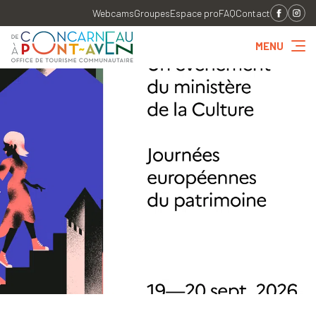
Webcams
Groupes
Espace pro
FAQ
Contact
MENU