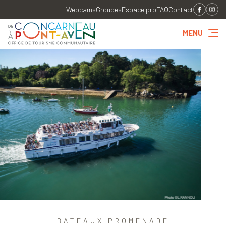
Webcams
Groupes
Espace pro
FAQ
Contact
MENU
BATEAUX PROMENADE