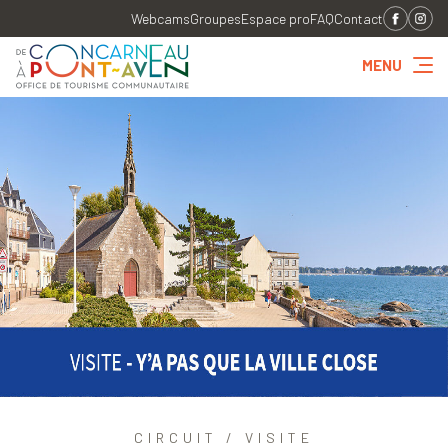
Webcams
Groupes
Espace pro
FAQ
Contact
MENU
CIRCUIT / VISITE