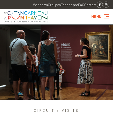
Webcams
Groupes
Espace pro
FAQ
Contact
MENU
CIRCUIT / VISITE