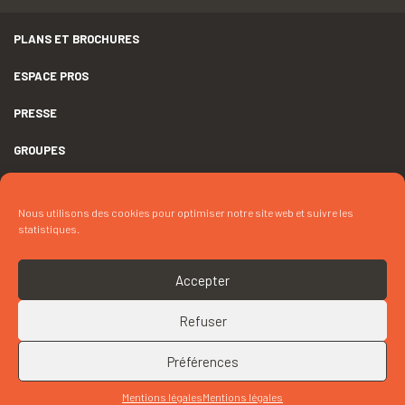
PLANS ET BROCHURES
ESPACE PROS
PRESSE
GROUPES
MENTIONS LÉGALES
Nous utilisons des cookies pour optimiser notre site web et suivre les
DÉCLARATION D’ACCESSIBILITÉ
statistiques.
CRÉDITS
Accepter
COOKIES
Refuser
RETOUR EN HAUT
CONTACTEZ « VISITE GUIDÉE DE LA COLLECTION PERMANENTE »
Préférences
Mentions légales
Mentions légales