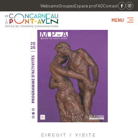
Webcams
Groupes
Espace pro
FAQ
Contact
MENU
CIRCUIT / VISITE