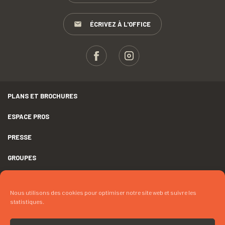
ÉCRIVEZ À L'OFFICE
PLANS ET BROCHURES
ESPACE PROS
PRESSE
GROUPES
MENTIONS LÉGALES
Nous utilisons des cookies pour optimiser notre site web et suivre les
DÉCLARATION D’ACCESSIBILITÉ
statistiques.
CRÉDITS