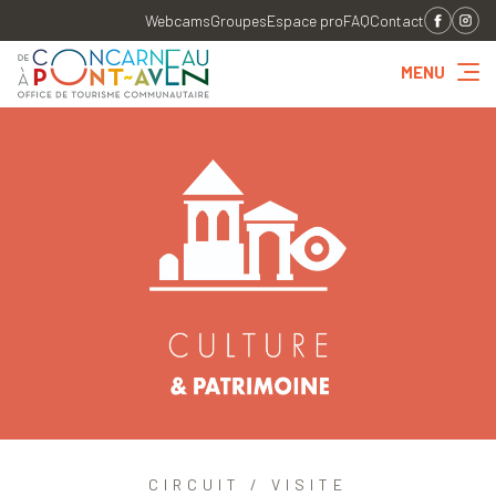
Webcams
Groupes
Espace pro
FAQ
Contact
MENU
CIRCUIT / VISITE