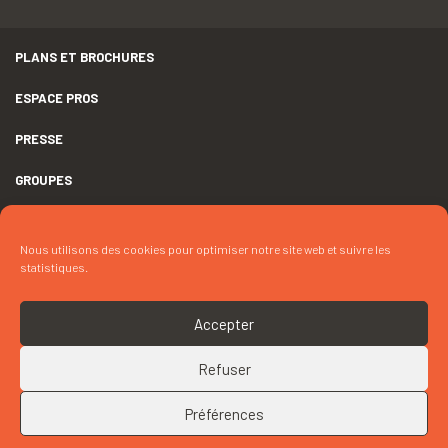
PLANS ET BROCHURES
ESPACE PROS
PRESSE
GROUPES
MENTIONS LÉGALES
Nous utilisons des cookies pour optimiser notre site web et suivre les
DÉCLARATION D’ACCESSIBILITÉ
statistiques.
CRÉDITS
Accepter
COOKIES
Refuser
RETOUR EN HAUT
CONTACTEZ « LES PETITS CURIEUX – MA PREMIÈRE EXPO : AU
TEMPS DE CAMILLE CLAUDEL »
Préférences