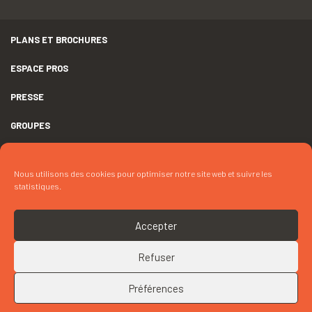
PLANS ET BROCHURES
ESPACE PROS
PRESSE
GROUPES
MENTIONS LÉGALES
Nous utilisons des cookies pour optimiser notre site web et suivre les
DÉCLARATION D’ACCESSIBILITÉ
statistiques.
CRÉDITS
Accepter
COOKIES
Refuser
RETOUR EN HAUT
CONTACTEZ « LES PETITS CURIEUX – MA PREMIÈRE EXPO : AU
TEMPS DE CAMILLE CLAUDEL »
Préférences