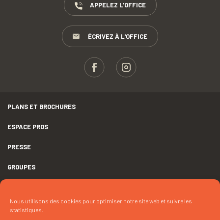
APPELEZ L'OFFICE
ÉCRIVEZ À L'OFFICE
PLANS ET BROCHURES
ESPACE PROS
PRESSE
GROUPES
MENTIONS LÉGALES
Nous utilisons des cookies pour optimiser notre site web et suivre les
DÉCLARATION D’ACCESSIBILITÉ
statistiques.