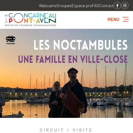
Webcams
Groupes
Espace pro
FAQ
Contact
MENU
CIRCUIT / VISITE