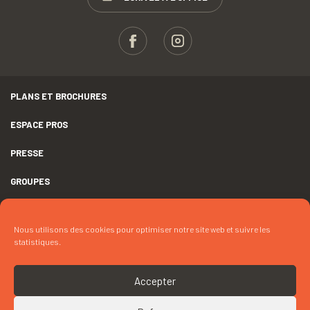
PLANS ET BROCHURES
ESPACE PROS
PRESSE
GROUPES
MENTIONS LÉGALES
Nous utilisons des cookies pour optimiser notre site web et suivre les
DÉCLARATION D’ACCESSIBILITÉ
statistiques.
CRÉDITS
Accepter
COOKIES