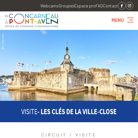
Webcams
Groupes
Espace pro
FAQ
Contact
MENU
CIRCUIT / VISITE