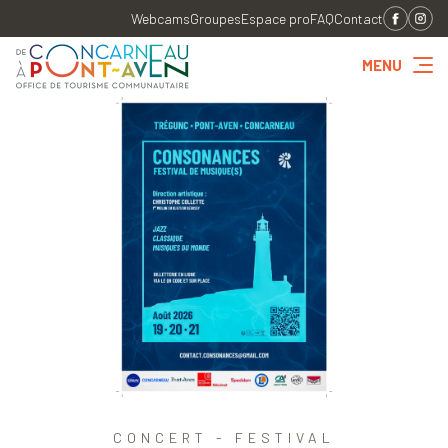
Webcams
Groupes
Espace pro
FAQ
Contact
MENU
CONCERT - FESTIVAL