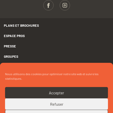
PLANS ET BROCHURES
ESPACE PROS
PRESSE
GROUPES
MENTIONS LÉGALES
Nous utilisons des cookies pour optimiser notre site web et suivre les
DÉCLARATION D’ACCESSIBILITÉ
statistiques.
CRÉDITS
Accepter
COOKIES
Refuser
RETOUR EN HAUT