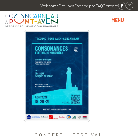
Webcams
Groupes
Espace pro
FAQ
Contact
MENU
CONCERT - FESTIVAL