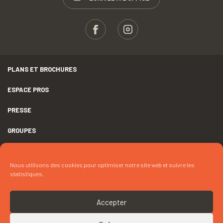
PLANS ET BROCHURES
ESPACE PROS
PRESSE
GROUPES
MENTIONS LÉGALES
Nous utilisons des cookies pour optimiser notre site web et suivre les
DÉCLARATION D’ACCESSIBILITÉ
statistiques.
CRÉDITS
Accepter
COOKIES