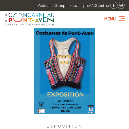
Webcams
Groupes
Espace pro
FAQ
Contact
MENU
EXPOSITION