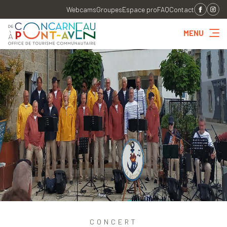
Webcams
Groupes
Espace pro
FAQ
Contact
MENU
CONCERT