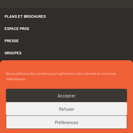
PLANS ET BROCHURES
ESPACE PROS
PRESSE
GROUPES
MENTIONS LÉGALES
Nous utilisons des cookies pour optimiser notre site web et suivre les
DÉCLARATION D’ACCESSIBILITÉ
statistiques.
CRÉDITS
Accepter
COOKIES
Refuser
RETOUR EN HAUT
CONTACTEZ « CONCERT DE LA BORDÉE »
Préférences