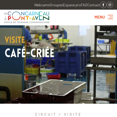
Webcams
Groupes
Espace pro
FAQ
Contact
MENU
CIRCUIT / VISITE