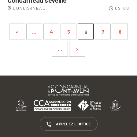
Concarneau s’éveille
CONCARNEAU
09:00
<
…
4
5
7
8
6
…
>
APPELEZ L'OFFICE