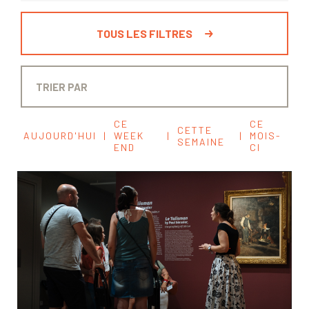
TOUS LES FILTRES
CE
CE
CETTE
AUJOURD'HUI
|
WEEK
|
|
MOIS-
SEMAINE
END
CI