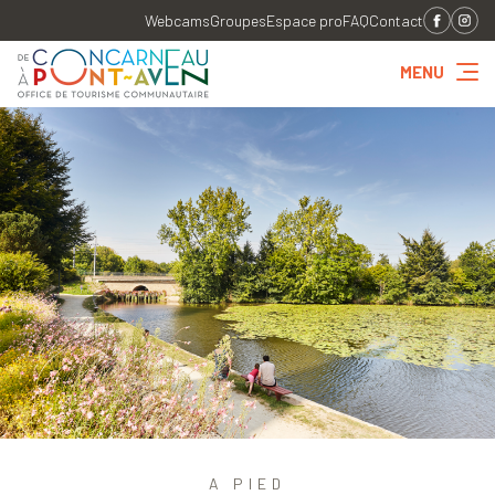
Webcams
Groupes
Espace pro
FAQ
Contact
MENU
A PIED