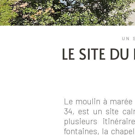
UN 
LE SITE D
Le moulin à marée 
34, est un site ca
plusieurs itinéra
fontaines, la chape