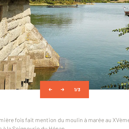
1
/3
remière fois fait mention du moulin à marée au XVème 
s à la Seigneurie du Hénan.