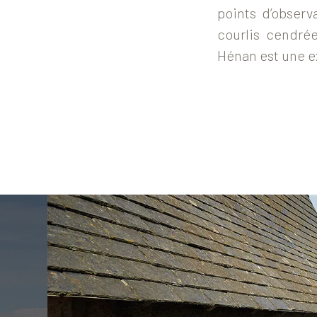
points d’observ
courlis cendré
Hénan est une ex