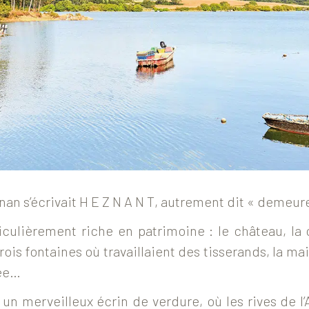
nan s’écrivait H E Z N A N T, autrement dit « demeure
ticulièrement riche en patrimoine : le château, la 
trois fontaines où travaillaient des tisserands, la m
rée…
un merveilleux écrin de verdure, où les rives de l