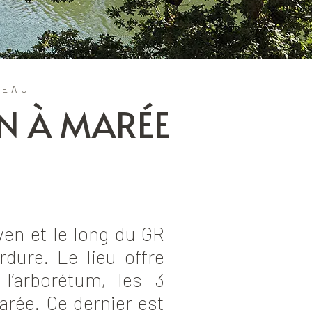
'EAU
IN À MARÉE
en et le long du GR
dure. Le lieu offre
l’arborétum, les 3
arée. Ce dernier est