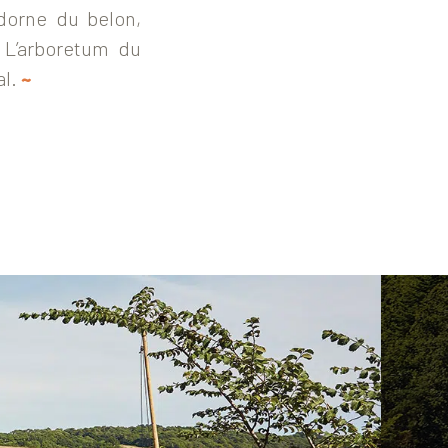
adorne du belon,
 L’arboretum du
al.
~