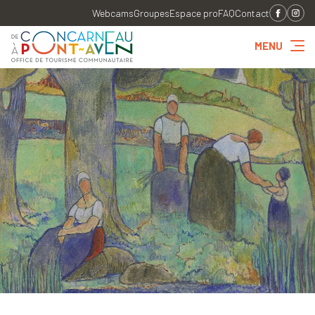
Webcams
Groupes
Espace pro
FAQ
Contact
MENU