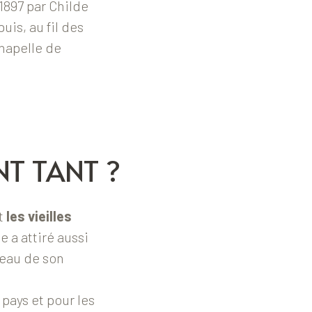
 1897 par Childe
uis, au fil des
chapelle de
NT TANT ?
t
les vieilles
e a attiré aussi
veau de son
 pays et pour les