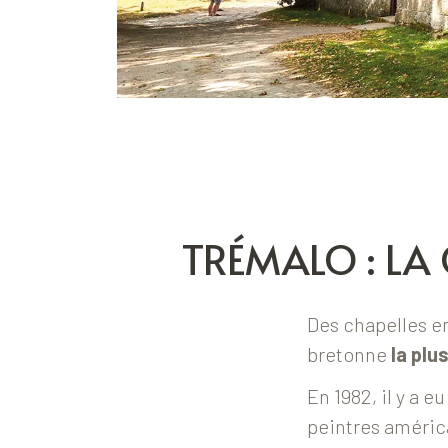
TRÉMALO : LA
Des chapelles en
bretonne
la plu
En 1982, il y a 
peintres américa