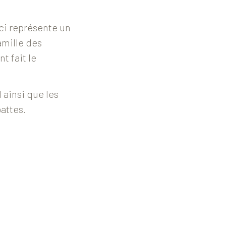
-ci représente un
amille des
t fait le
 ainsi que les
pattes.