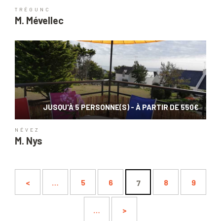
TRÉGUNC
M. Mévellec
JUSQU'À 5 PERSONNE(S) - À PARTIR DE 550€
NÉVEZ
M. Nys
<
…
5
6
8
9
7
…
>