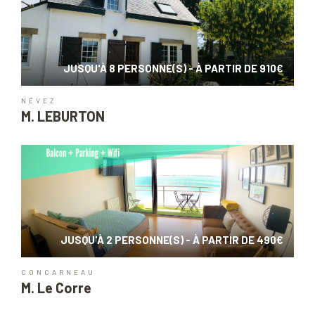
JUSQU'À 8 PERSONNE(S) - À PARTIR DE 910€
NÉVEZ
M. LEBURTON
JUSQU'À 2 PERSONNE(S) - À PARTIR DE 490€
CONCARNEAU
M. Le Corre