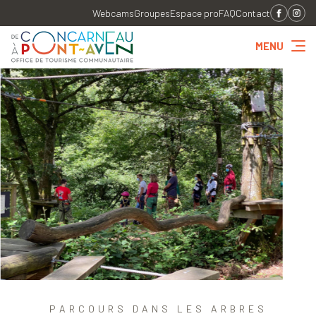
Webcams
Groupes
Espace pro
FAQ
Contact
MENU
PARCOURS DANS LES ARBRES