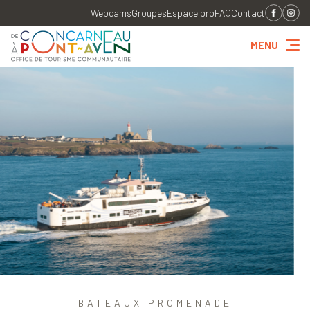
Webcams
Groupes
Espace pro
FAQ
Contact
MENU
BATEAUX PROMENADE