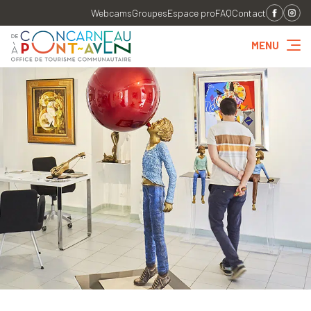
Webcams
Groupes
Espace pro
FAQ
Contact
MENU