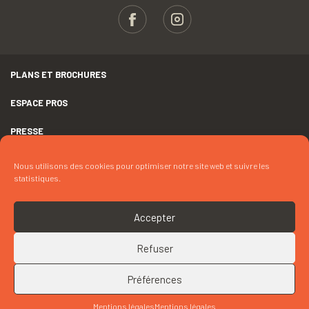
PLANS ET BROCHURES
ESPACE PROS
PRESSE
GROUPES
Nous utilisons des cookies pour optimiser notre site web et suivre les
statistiques.
MENTIONS LÉGALES
DÉCLARATION D’ACCESSIBILITÉ
Accepter
CRÉDITS
Refuser
COOKIES
Préférences
RETOUR EN HAUT
Mentions légales
Mentions légales