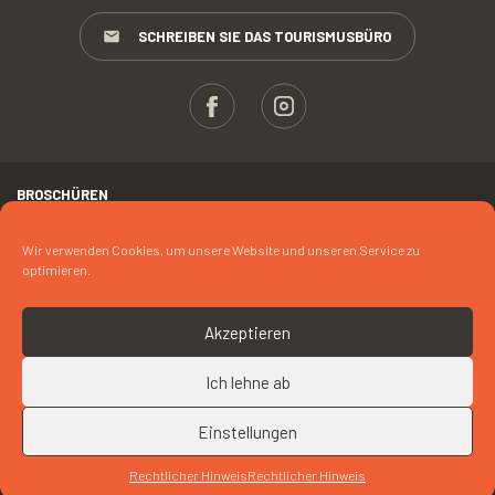
SCHREIBEN SIE DAS TOURISMUSBÜRO
BROSCHÜREN
ESPACE PROS
Wir verwenden Cookies, um unsere Website und unseren Service zu
optimieren.
PRESSE
RECHTLICHER HINWEIS
Akzeptieren
FOTOKREDIT
Ich lehne ab
COOKIES
Einstellungen
SPEISEKARTE
NACH OBEN
Rechtlicher Hinweis
Rechtlicher Hinweis