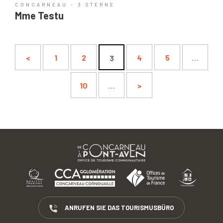
CONCARNEAU - 3 STERNE
Mme Testu
<
1
2
4
5
…
3
10
…
>
ANRUFEN SIE DAS TOURISMUSBÜRO