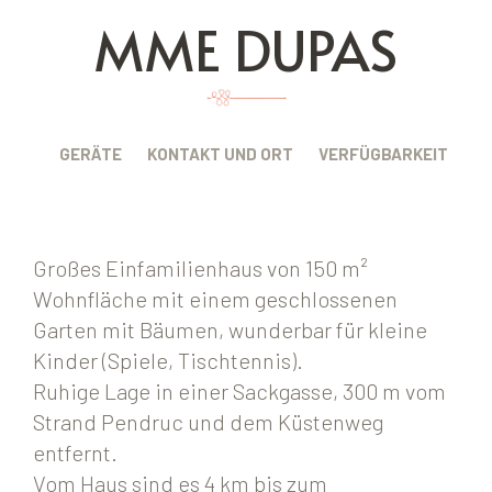
MME DUPAS
BUNG
GERÄTE
KONTAKT UND ORT
VERFÜGBARKEIT
Großes Einfamilienhaus von 150 m²
Wohnfläche mit einem geschlossenen
Garten mit Bäumen, wunderbar für kleine
Kinder (Spiele, Tischtennis).
Ruhige Lage in einer Sackgasse, 300 m vom
Strand Pendruc und dem Küstenweg
entfernt.
Vom Haus sind es 4 km bis zum