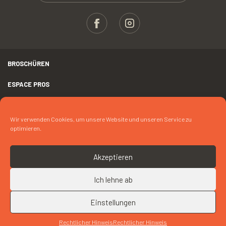
BROSCHÜREN
ESPACE PROS
PRESSE
Wir verwenden Cookies, um unsere Website und unseren Service zu
RECHTLICHER HINWEIS
optimieren.
FOTOKREDIT
Akzeptieren
COOKIES
Ich lehne ab
NACH OBEN
KONTAKT « MME DUPAS »
Einstellungen
Rechtlicher Hinweis
Rechtlicher Hinweis