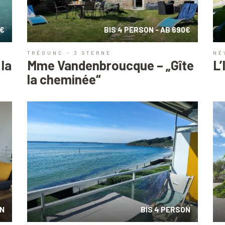
0€
BIS 4 PERSON - AB 690€
TRÉGUNC - 3 STERNE
NÉ
la
Mme Vandenbroucque – „Gîte
L’
la cheminée“
ON
BIS 4 PERSON