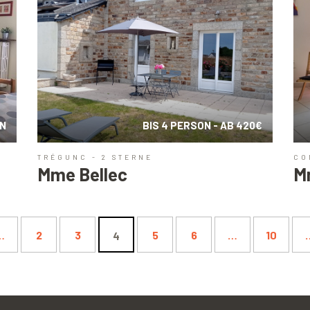
ON
BIS 4 PERSON - AB 420€
TRÉGUNC - 2 STERNE
CO
Mme Bellec
M
…
2
3
5
6
…
10
4