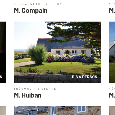
CONCARNEAU - 2 STERNE
NÉ
M. Compain
M.
ON
BIS 4 PERSON
TRÉGUNC - 2 STERNE
NÉ
M. Huiban
M