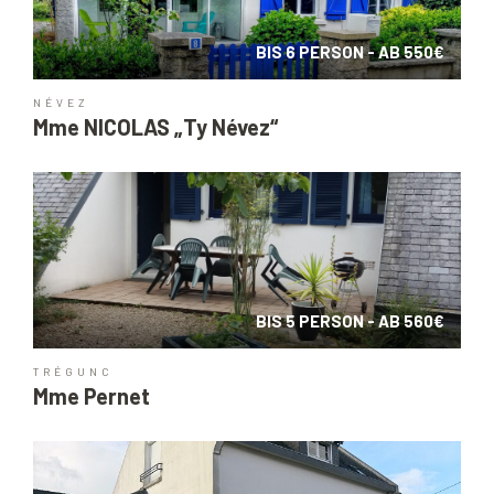
BIS 6 PERSON - AB 550€
NÉVEZ
Mme NICOLAS „Ty Névez“
BIS 5 PERSON - AB 560€
TRÉGUNC
Mme Pernet