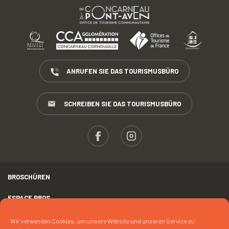
ANRUFEN SIE DAS TOURISMUSBÜRO
SCHREIBEN SIE DAS TOURISMUSBÜRO
BROSCHÜREN
ESPACE PROS
PRESSE
Wir verwenden Cookies, um unsere Website und unseren Service zu