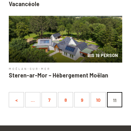
Vacancéole
BIS 19 PERSON
MOËLAN-SUR-MER
Steren-ar-Mor – Hébergement Moëlan
<
…
7
8
9
10
11