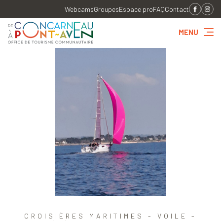
Webcams
Groupes
Espace pro
FAQ
Contact
MENU
CROISIÈRES MARITIMES - VOILE -