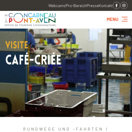
Webcams
Pro-Bereich
Presse
Kontakt
MENU
RUNDWEGE UND -FAHRTEN /