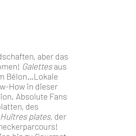
dschaften, aber das
romen!
Galettes
aus
em Bélon…Lokale
now-How in dieser
tion. Absolute Fans
latten, des
Huîtres plates
, der
hmeckerparcours!