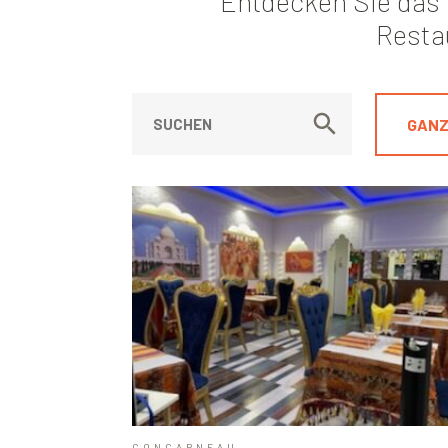
Entdecken Sie das 
Restau
GANZ
CONCARNEAU