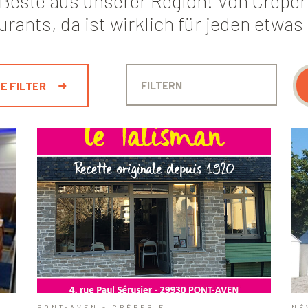
Beste aus unserer Region! Von Crêper
rants, da ist wirklich für jeden etwas
E FILTER
PONT-AVEN - CRÊPERIE
NÉ