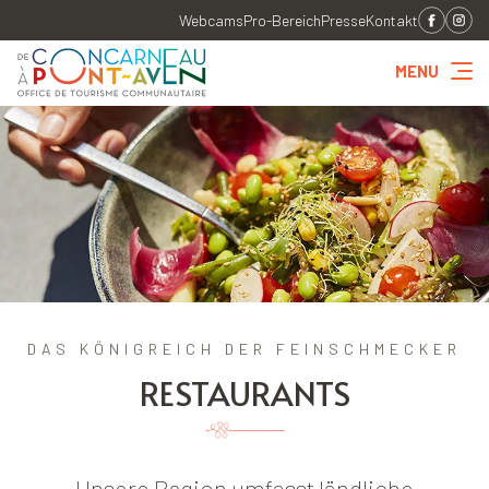
Webcams
Pro-Bereich
Presse
Kontakt
MENU
DAS KÖNIGREICH DER FEINSCHMECKER
RESTAURANTS
Unsere Region umfasst ländliche